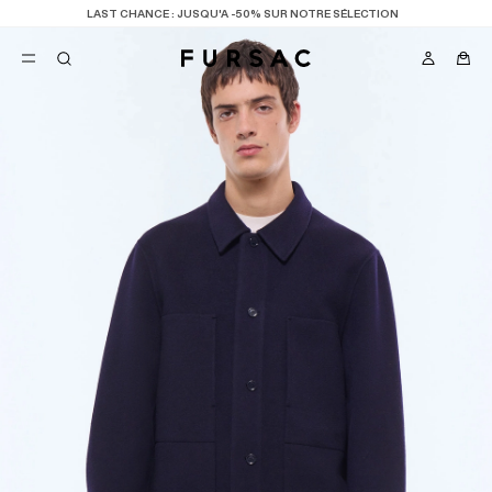
LAST CHANCE
: JUSQU'A -50% SUR NOTRE SÉLECTION
FAVORIS
TION
COSTUMES
PANTALONS
BLOUSONS
SUGGESTIONS
MEILLEURES VENTES
NOUVELLE COLLECTION
LAST CHANCE