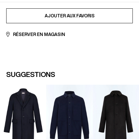
En savoir plus sur notre page
Paiement sécurisé
archives et outlet - sous 30 jours
En savoir plus sur nos conditions de
livraison
et
AJOUTÉ AUX FAVORIS
retours
AJOUTER AUX FAVORIS
RÉSERVER EN MAGASIN
SUGGESTIONS