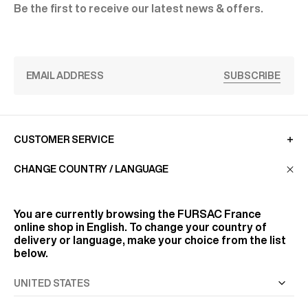
Be the first to receive our latest news & offers.
SUBSCRIBE
CUSTOMER SERVICE
CHANGE COUNTRY / LANGUAGE
LA MAISON
You are currently browsing the
FURSAC France
online shop in English. To change your country of
FIND US
delivery or language, make your choice from the list
below.
FOLLOW US