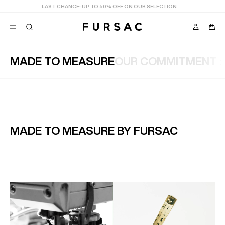
LAST CHANCE:
UP TO 50% OFF ON OUR SELECTION
MADE TO MEASURE
OUR COMMITMENT : 
POPULAR
SUITS
TROUSERS
COATS
SUGGESTIONS
BEST SELLERS
MADE TO MEASURE BY FURSAC
NEW COLLECTION
E
LAST CHANCE