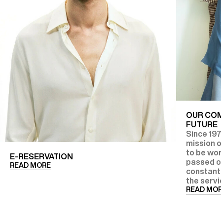
OUR COM
FUTURE
Since 19
mission 
to be wor
E-RESERVATION
passed on
READ MORE
constant 
the servic
READ MO