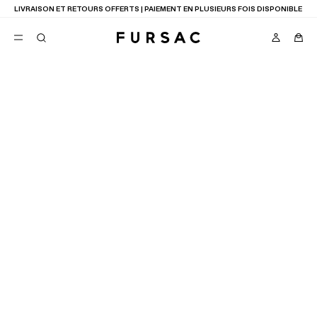
LIVRAISON ET RETOURS OFFERTS | PAIEMENT EN PLUSIEURS FOIS DISPONIBLE
TROUVER UNE BOUTIQUE
FAVORIS
TION
COSTUMES
PANTALONS
BLOUSONS
SUGGESTIONS
2
RÉSULTATS
CARTE
LISTE
MEILLEURES VENTES
NOUVELLE COLLECTION
LAST CHANCE