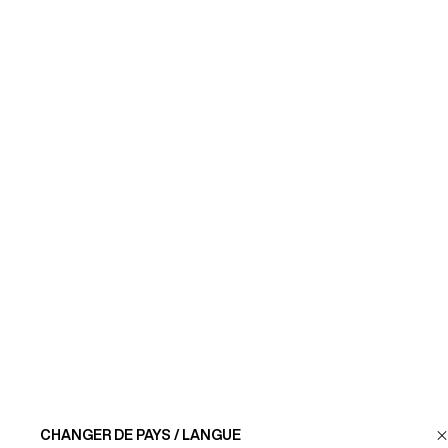
NEWSLETTER
Recevez nos actualités et nos offres en avant-
première.
JE M'INSCRIS
SERVICE CLIENT
LA MAISON
RETROUVEZ-NOUS
CHANGER DE PAYS / LANGUE