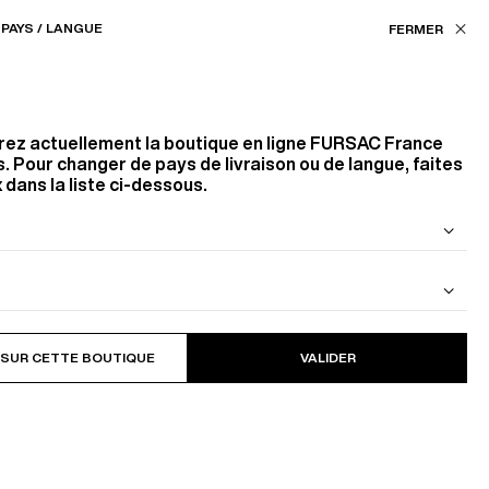
Nos boutiques
FR (€) / FR
PAYS / LANGUE
FILTRES
ASSISTANCE
FAVORIS
rez actuellement la boutique en ligne
FURSAC France
Couleur
. Pour changer de pays de livraison ou de langue, faites
 dans la liste ci-dessous.
BLANC
NOIR
BEIGE
ROUGE
ORANGE
53
PRODUITS
FILTRER
 DE LAINE
BLOUSON EN CAVALRY TWILL DE
COTON
 SUR CETTE BOUTIQUE
VALIDER
Taille
37
38
39
43
44
45
S
M
L