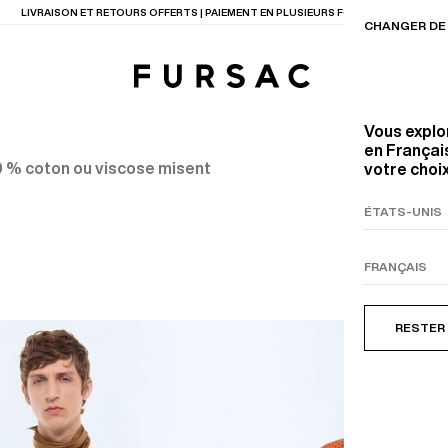
LIVRAISON ET RETOURS OFFERTS | PAIEMENT EN PLUSIEURS FOIS DISPONIBLE
CHANGER DE 
Vous explo
en Français
0 % coton ou viscose misent
votre choix
TIONS
PRODUITS
ENTES
LECTION
COSTUME EN TOILE
BEIGE
RESTER