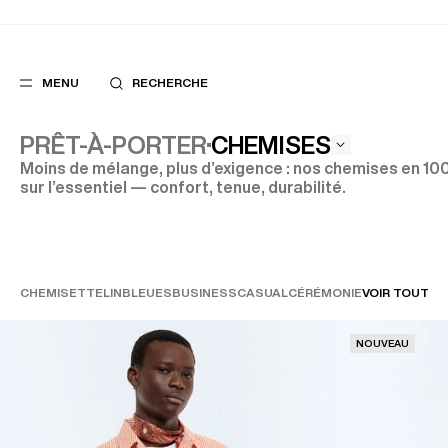
MENU
RECHERCHE
CHEMISES
PRÊT-À-PORTER
Moins de mélange, plus d’exigence : nos chemises en 10
sur l’essentiel — confort, tenue, durabilité.
FAVORIS
SUGGES
COSTUMES
MEILLEURES V
PANTALONS
NOUVELLE COL
BLOUSONS
LAST CHANCE
CHEMISETTE
LIN
BLEUES
BUSINESS
CASUAL
CÉRÉMONIE
VOIR TOUT
NOUVEAU