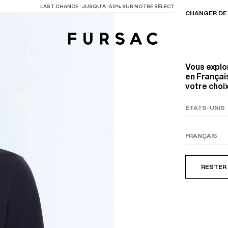
LAST CHANCE
: JUSQU'A -50% SUR NOTRE SÉLECTION
CHANGER DE 
Vous explo
en Français
votre choix
TIONS
PRODUITS
ENTES
LECTION
COSTUME EN TOILE
BEIGE
RESTER