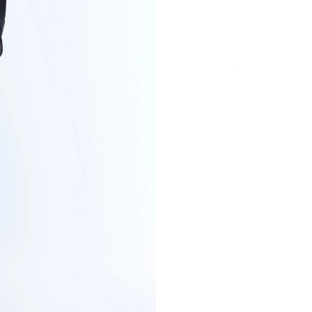
TAILLE
Paiement sécurisé
frais
DÉTAILS DU PRO
COUPE & TAILLE
LIVRAISON & R
PAIEMENT