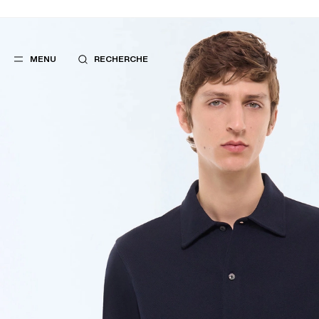
MENU
RECHERCHE
FAVORIS
SUGGES
COSTUMES
MEILLEURES V
PANTALONS
NOUVELLE COL
BLOUSONS
LAST CHANCE