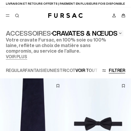
LAST CHANCE
: JUSQU'A -50% SUR NOTRE SÉLECTION
CRAVATES & NŒUDS
ACCESSOIRES
Votre cravate Fursac, en 100% soie ou 100%
FAVORIS
laine, reflète un choix de matière sans
TION
compromis, au service de l’allure.
COSTUMES
PANTALONS
VOIR PLUS
BLOUSONS
SUGGESTIONS
REGULAR
FANTAISIE
UNIES
TRICOT
VOIR TOUT
FILTRER
MEILLEURES VENTES
NOUVELLE COLLECTION
LAST CHANCE