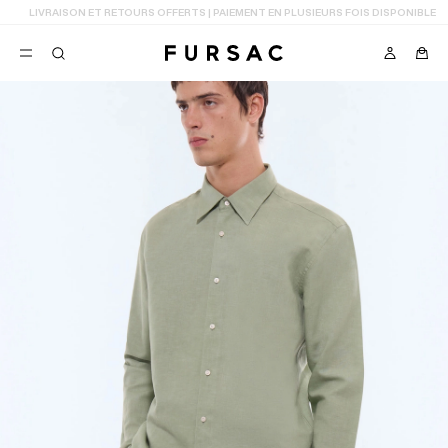
LAST CHANCE
: JUSQU'A -50% SUR NOTRE SÉLECTION
FAVORIS
TION
COSTUMES
PANTALONS
BLOUSONS
SUGGESTIONS
MEILLEURES VENTES
NOUVELLE COLLECTION
LAST CHANCE