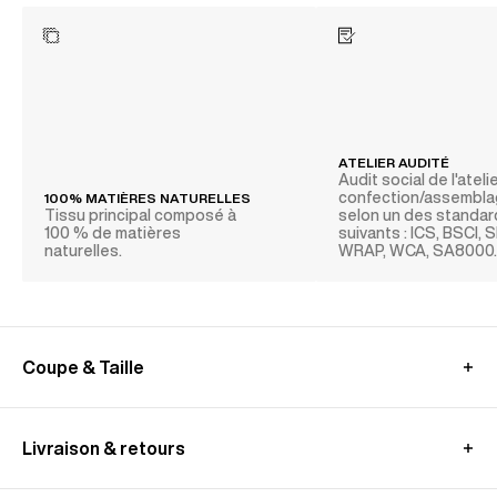
ATELIER AUDITÉ
Audit social de l'ateli
confection/assembl
100% MATIÈRES NATURELLES
Tissu principal composé à
selon un des standa
100 % de matières
suivants : ICS, BSCI,
naturelles.
WRAP, WCA, SA8000
Coupe & Taille
Mannequin : taille M, mesure 1,89 m
Entre deux tailles, nous vous recommandons de
Livraison & retours
prendre la taille au dessus
GUIDE DES MESURES (CHEMISE)