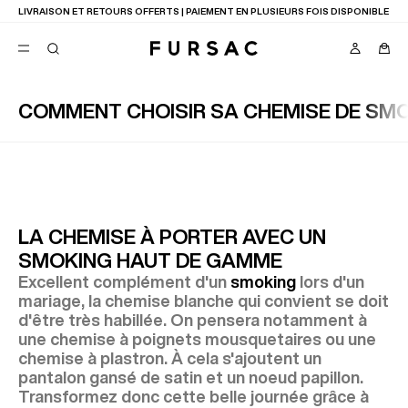
LIVRAISON ET RETOURS OFFERTS | PAIEMENT EN PLUSIEURS FOIS DISPONIBLE
COMMENT CHOISIR SA CHEMISE DE SMO
FAVORIS
TION
COSTUMES
PANTALONS
BLOUSONS
SUGGESTIONS
MEILLEURES VENTES
LA CHEMISE À PORTER AVEC UN
NOUVELLE COLLECTION
SMOKING HAUT DE GAMME
LAST CHANCE
Excellent complément d'un
smoking
lors d'un
mariage, la chemise blanche qui convient se doit
d'être très habillée. On pensera notamment à
une chemise à poignets mousquetaires ou une
chemise à plastron. À cela s'ajoutent un
pantalon gansé de satin et un noeud papillon.
Transformez donc cette belle journée grâce à