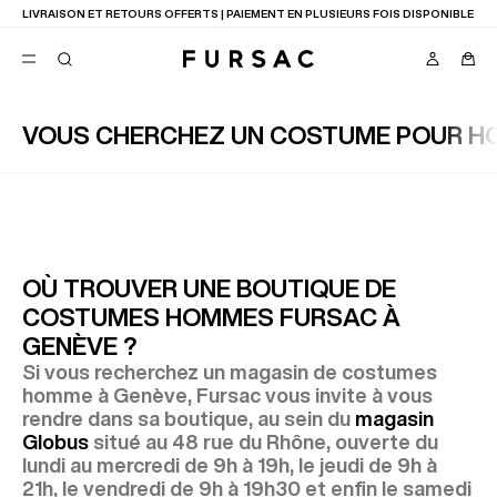
LIVRAISON ET RETOURS OFFERTS | PAIEMENT EN PLUSIEURS FOIS DISPONIBLE
VOUS CHERCHEZ UN COSTUME POUR HO
FAVORIS
TION
COSTUMES
PANTALONS
BLOUSONS
SUGGESTIONS
MEILLEURES VENTES
OÙ TROUVER UNE BOUTIQUE DE
NOUVELLE COLLECTION
COSTUMES HOMMES FURSAC À
LAST CHANCE
GENÈVE ?
Si vous recherchez un magasin de costumes
homme à Genève, Fursac vous invite à vous
rendre dans sa boutique, au sein du
magasin
Globus
situé au 48 rue du Rhône, ouverte du
lundi au mercredi de 9h à 19h, le jeudi de 9h à
21h, le vendredi de 9h à 19h30 et enfin le samedi