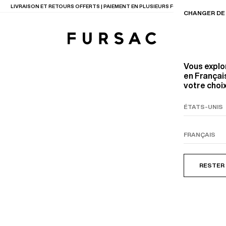
LIVRAISON ET RETOURS OFFERTS | PAIEMENT EN PLUSIEURS FOIS DISPONIBLE
CHANGER DE 
Vous explo
en Français
votre choix
TIONS
PRODUITS
ENTES
LECTION
COSTUME EN TOILE
BEIGE
RESTER