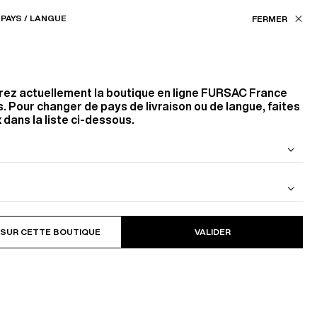
Nos boutiques
FR (€) / FR
PAYS / LANGUE
ASSISTANCE
FAVORIS
rez actuellement la boutique en ligne
FURSAC France
. Pour changer de pays de livraison ou de langue, faites
 dans la liste ci-dessous.
 DE LAINE
BLOUSON EN CAVALRY TWILL DE
COTON
 SUR CETTE BOUTIQUE
VALIDER