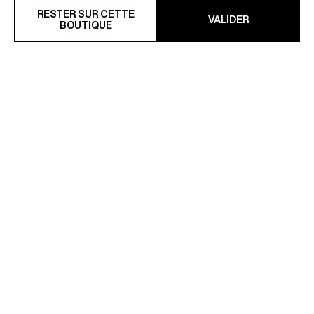
COSTUME CROISÉ EN SERGE
MALLETTE EN CUIR
À RAYURES
SAFFIANO UNI
RESTER SUR CETTE
VALIDER
990 €
495 €
BOUTIQUE
CHEMISE COL HIRONDELLE
VESTE DE SMOKING COL
POPELINE COTON
CHÂLE EN LAINE
105 €
845 €