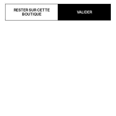
RESTER SUR CETTE
VALIDER
BOUTIQUE
CHEMISE COL GRAND-PÈRE
CHEMISE EN JERSEY PIQUÉ
EN COTON ET LIN
DE COTON
136,50 €
77,50 €
195 €
-30%
155 €
-50%