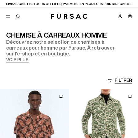
LIVRAISON ET RETOURS OFFERTS | PAIEMENT EN PLUSIEURS FOIS DISPONIBLE
CHEMISE À CARREAUX HOMME
Découvrez notre sélection de chemises à
FAVORIS
carreaux pour homme par Fursac. À retrouver
TION
sur l'e-shop et en boutique.
COSTUMES
PANTALONS
VOIR PLUS
BLOUSONS
SUGGESTIONS
MEILLEURES VENTES
FILTRER
NOUVELLE COLLECTION
LAST CHANCE