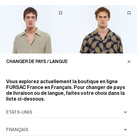
CHANGER DE PAYS / LANGUE
Vous explorez actuellement la boutique en ligne
FURSAC France
en Français. Pour changer de pays
de livraison ou de langue, faites votre choix dans la
liste ci-dessous.
CHEMISE COL HIRONDELLE
CHEMISETTE À MOTIF
EN VISCOSE
PAISLEY EN VISCOSE
117 €
135 €
195 €
-40%
225 €
-40%