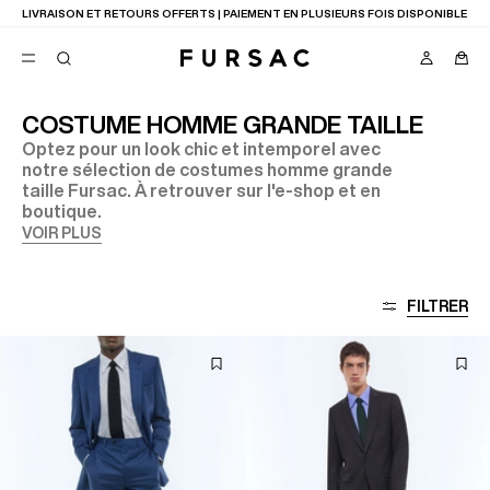
LIVRAISON ET RETOURS OFFERTS | PAIEMENT EN PLUSIEURS FOIS DISPONIBLE
COSTUME HOMME GRANDE TAILLE
Optez pour un look chic et intemporel avec
FAVORIS
notre sélection de costumes homme grande
TION
taille Fursac. À retrouver sur l'e-shop et en
COSTUMES
PANTALONS
boutique.
BLOUSONS
VOIR PLUS
SUGGESTIONS
MEILLEURES VENTES
NOUVELLE COLLECTION
FILTRER
LAST CHANCE