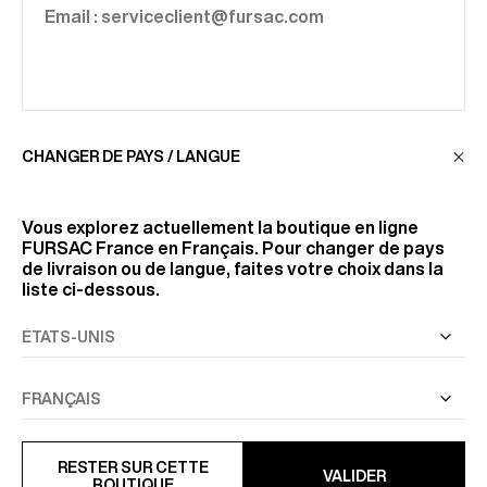
Email : serviceclient@fursac.com
CHANGER DE PAYS / LANGUE
NEWSLETTER
Vous explorez actuellement la boutique en ligne
FURSAC France
en Français. Pour changer de pays
Recevez nos actualités et nos offres en avant-
de livraison ou de langue, faites votre choix dans la
première.
liste ci-dessous.
JE M'INSCRIS
RESTER SUR CETTE
VALIDER
BOUTIQUE
SERVICE CLIENT