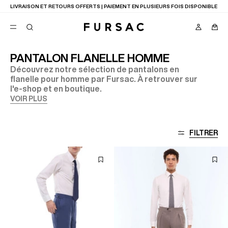
LIVRAISON ET RETOURS OFFERTS | PAIEMENT EN PLUSIEURS FOIS DISPONIBLE
PANTALON FLANELLE HOMME
Découvrez notre sélection de pantalons en
FAVORIS
flanelle pour homme par Fursac. À retrouver sur
TION
l'e-shop et en boutique.
COSTUMES
PANTALONS
VOIR PLUS
BLOUSONS
SUGGESTIONS
MEILLEURES VENTES
FILTRER
NOUVELLE COLLECTION
LAST CHANCE