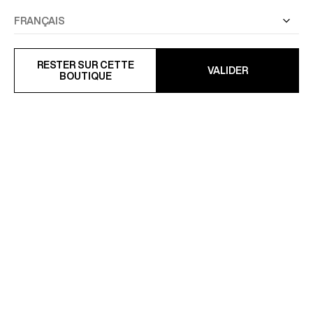
Recevez nos actualités et nos offres en avant-
première.
RESTER SUR CETTE
VALIDER
BOUTIQUE
JE M'INSCRIS
SERVICE CLIENT
LA MAISON
RETROUVEZ-NOUS
SUIVEZ-NOUS