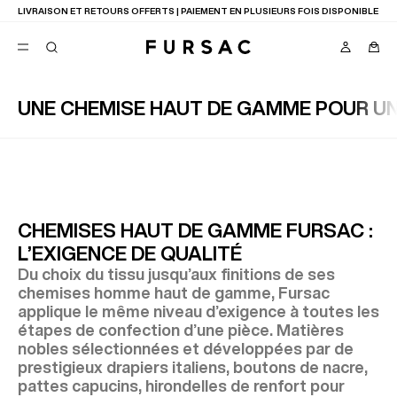
LIVRAISON ET RETOURS OFFERTS | PAIEMENT EN PLUSIEURS FOIS DISPONIBLE
UNE CHEMISE HAUT DE GAMME POUR UN
FAVORIS
TION
COSTUMES
PANTALONS
BLOUSONS
SUGGESTIONS
MEILLEURES VENTES
CHEMISES HAUT DE GAMME FURSAC :
NOUVELLE COLLECTION
L’EXIGENCE DE QUALITÉ
LAST CHANCE
Du choix du tissu jusqu’aux finitions de ses
chemises homme haut de gamme, Fursac
applique le même niveau d’exigence à toutes les
étapes de confection d’une pièce. Matières
nobles sélectionnées et développées par de
prestigieux drapiers italiens, boutons de nacre,
pattes capucins, hirondelles de renfort pour