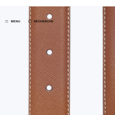
MENU
RECHERCHE
FAVORIS
SUGGES
COSTUMES
MEILLEURES V
PANTALONS
NOUVELLE COL
BLOUSONS
LAST CHANCE