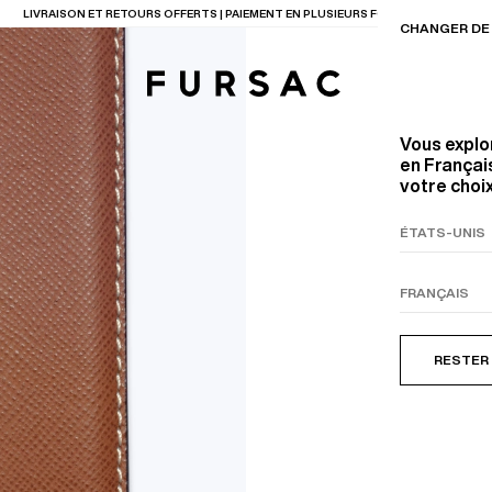
LAST CHANCE
: JUSQU'A -50% SUR NOTRE SÉLECTION
CHANGER DE 
Vous explo
en Français
votre choix
TIONS
PRODUITS
ENTES
LECTION
COSTUME EN TOILE
BEIGE
RESTER