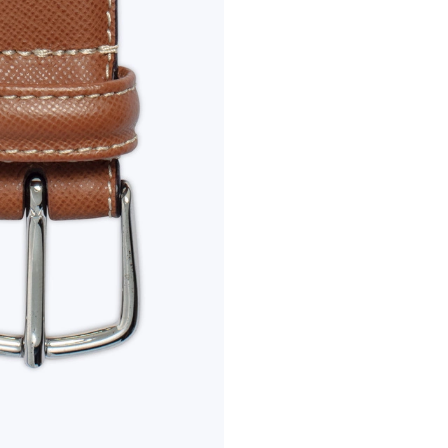
CEINTURE EN CU
195 €
Ceinture came
VOIR PLUS
COULEUR