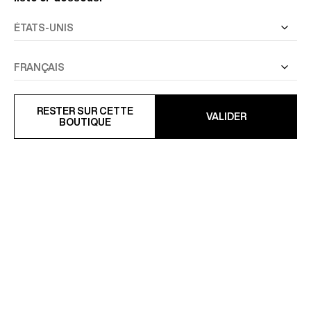
PARKA EN TISSU TECHNIQUE
COSTUME AJUSTÉ EN
DÉPERLANT
COTON ET LIN
595 €
628,50 €
RESTER SUR CETTE
990 €
-37%
VALIDER
BOUTIQUE