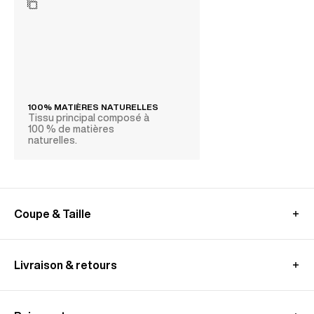
100% MATIÈRES NATURELLES
Tissu principal composé à
100 % de matières
naturelles.
Coupe & Taille
GUIDE DES MESURES (PANTALON)
Livraison & retours
En France
:
Livraison standard offerte - sous 2-4 jours ouvrés