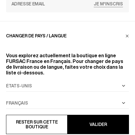
JE M'INSCRIS
SERVICE CLIENT
CHANGER DE PAYS / LANGUE
LA MAISON
Vous explorez actuellement la boutique en ligne
FURSAC France
en Français. Pour changer de pays
de livraison ou de langue, faites votre choix dans la
liste ci-dessous.
RETROUVEZ-NOUS
SUIVEZ-NOUS
INFORMATIONS
RESTER SUR CETTE
VALIDER
BOUTIQUE