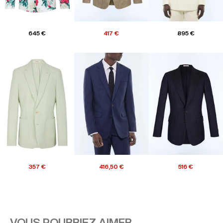
645 €
417 €
895 €
357 €
416,50 €
516 €
VOUS POURRIEZ AIMER