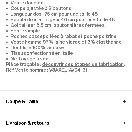
Veste doublée
Coupe ajustée à 2 boutons
Longueur dos : 75 cm pour une taille 48
Épaule droite, largeur 46 cm pour une taille 48
Col tailleur 8,5 cm, boutonnières fermées
Fente simple
Poches passepoilées à rabat et poche poitrine
Veste homme 97% laine vierge et 3% élasthanne
Doublure 100% viscose
Tissu confectionné en Italie
Nettoyage à sec
Pièce traçable :
découvrir ses étapes de fabrication
.
V3AXEL-AV04-31
Coupe & Taille
Mannequin : taille 48, mesure 1,89 m
GUIDE DES MESURES (VESTE)
Livraison & retours