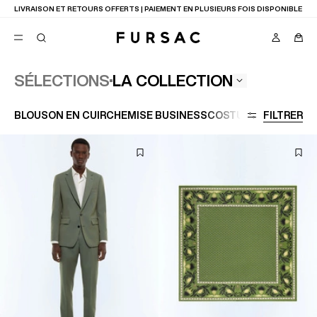
LIVRAISON ET RETOURS OFFERTS | PAIEMENT EN PLUSIEURS FOIS DISPONIBLE
LA COLLECTION
SÉLECTIONS
FAVORIS
BLOUSON EN CUIR
CHEMISE BUSINESS
COSTUME LAINE
FILTRER
GRAN
TION
COSTUMES
PANTALONS
BLOUSONS
SUGGESTIONS
MEILLEURES VENTES
NOUVELLE COLLECTION
LAST CHANCE