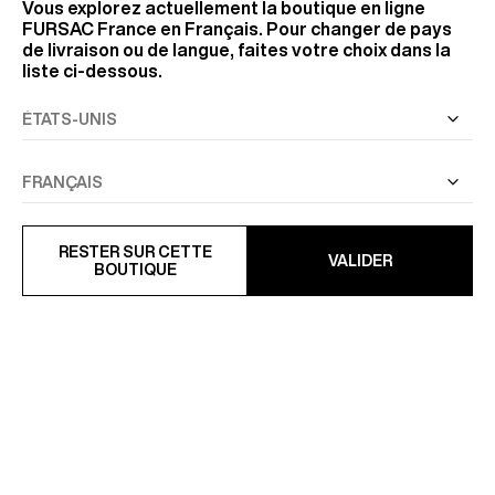
Vous explorez actuellement la boutique en ligne
FURSAC France
en Français. Pour changer de pays
de livraison ou de langue, faites votre choix dans la
liste ci-dessous.
PARKA EN TISSU TECHNIQUE
COSTUME AJUSTÉ EN
DÉPERLANT
COTON ET LIN
357 €
628,50 €
595 €
-40%
990 €
-37%
RESTER SUR CETTE
VALIDER
BOUTIQUE