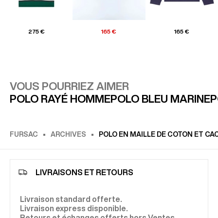
275 €
165 €
165 €
VOUS POURRIEZ AIMER
POLO RAYÉ HOMME
POLO BLEU MARINE
P
FURSAC
ARCHIVES
POLO EN MAILLE DE COTON ET CA
LIVRAISONS ET RETOURS
Livraison standard offerte.
Livraison express disponible.
Retours et échanges offerts hors Ventes