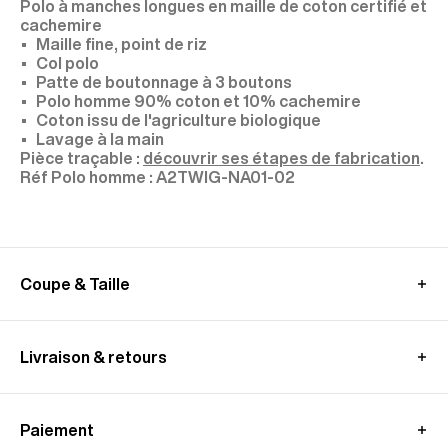
Polo à manches longues en maille de coton certifié et
cachemire
Maille fine, point de riz
Col polo
Patte de boutonnage à 3 boutons
Polo homme 90% coton et 10% cachemire
Coton issu de l'agriculture biologique
Lavage à la main
Pièce traçable :
découvrir ses étapes de fabrication
.
A2TWIG-NA01-02
Coupe & Taille
Mannequin : taille M, mesure 1,89 m
GUIDE DES MESURES (POLO)
Livraison & retours
En France
:
Livraison standard offerte - sous 2-4 jours ouvrés
Paiement
Livraison en point relais offerte - sous 2-4 jours