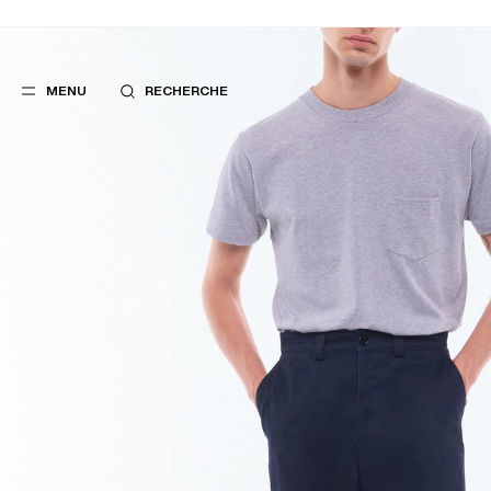
MENU
RECHERCHE
FAVORIS
SUGGES
COSTUMES
MEILLEURES V
PANTALONS
NOUVELLE COL
BLOUSONS
LAST CHANCE