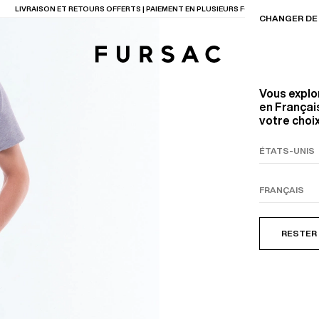
LAST CHANCE
: JUSQU'A -50% SUR NOTRE SÉLECTION
CHANGER DE 
Vous explo
en Français
votre choix
TIONS
PRODUITS
ENTES
LECTION
COSTUME EN TOILE
BEIGE
RESTER